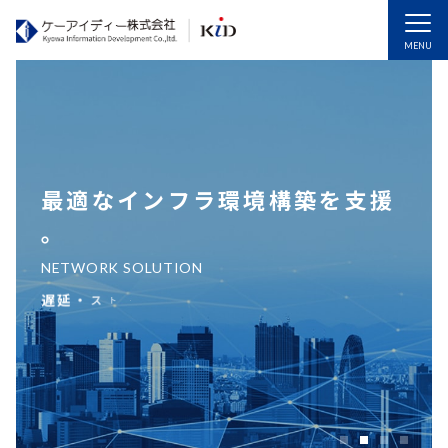
MENU
最
適
な
イ
ン
フ
ラ
環
境
構
築
を
支
援
。
N
E
T
W
O
R
K
S
O
L
U
T
I
O
N
遅
延
・
ス
ト
レ
ス
が
な
く
、
高
セ
キ
ュ
リ
テ
ィ
な
ネ
ッ
ト
ワ
ー
ク
通
信